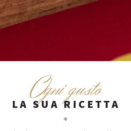
O
gni gusto
LA SUA RICETTA
✻