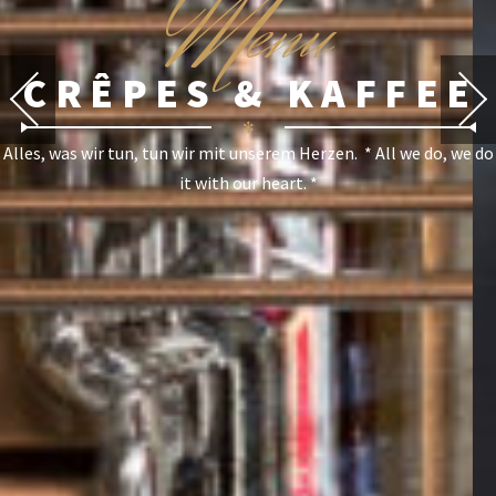
M
enu
CRÊPES & KAFFEE
✻
Alles, was wir tun, tun wir mit unserem Herzen. * All we do, we do
it with our heart. *